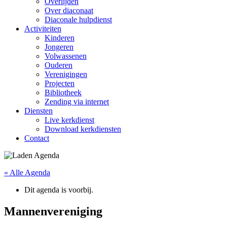
Overlijden
Over diaconaat
Diaconale hulpdienst
Activiteiten
Kinderen
Jongeren
Volwassenen
Ouderen
Verenigingen
Projecten
Bibliotheek
Zending via internet
Diensten
Live kerkdienst
Download kerkdiensten
Contact
« Alle Agenda
Dit agenda is voorbij.
Mannenvereniging