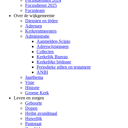
Focusdiensten 2024
Focusdienst 2025
Focusteam
Over de wijkgemeente
Diensten en tijden
Adressen
Kerkrentmeesters
Administratie
Aanmelden-Scipio
Adreswijzigingen
Collecten
Kerkelijk Bureau
Kerkelijke bijdrage
Periodieke giften en testament
ANBI
Jaarthema
Visie
Historie
Groene Kerk
Leven en zorgen
Geboorte
Dopen
Heilig avondmaal
Huwelijk
Pastoraat