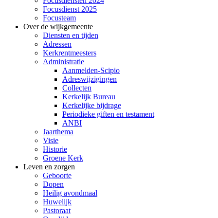
Focusdiensten 2024
Focusdienst 2025
Focusteam
Over de wijkgemeente
Diensten en tijden
Adressen
Kerkrentmeesters
Administratie
Aanmelden-Scipio
Adreswijzigingen
Collecten
Kerkelijk Bureau
Kerkelijke bijdrage
Periodieke giften en testament
ANBI
Jaarthema
Visie
Historie
Groene Kerk
Leven en zorgen
Geboorte
Dopen
Heilig avondmaal
Huwelijk
Pastoraat