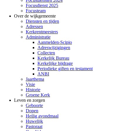
Focusdiensten 2024
Focusdienst 2025
Focusteam
Over de wijkgemeente
Diensten en tijden
Adressen
Kerkrentmeesters
Administratie
Aanmelden-Scipio
Adreswijzigingen
Collecten
Kerkelijk Bureau
Kerkelijke bijdrage
Periodieke giften en testament
ANBI
Jaarthema
Visie
Historie
Groene Kerk
Leven en zorgen
Geboorte
Dopen
Heilig avondmaal
Huwelijk
Pastoraat