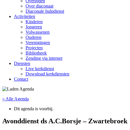
Overlijden
Over diaconaat
Diaconale hulpdienst
Activiteiten
Kinderen
Jongeren
Volwassenen
Ouderen
Verenigingen
Projecten
Bibliotheek
Zending via internet
Diensten
Live kerkdienst
Download kerkdiensten
Contact
« Alle Agenda
Dit agenda is voorbij.
Avonddienst ds A.C.Borsje – Zwartebroek