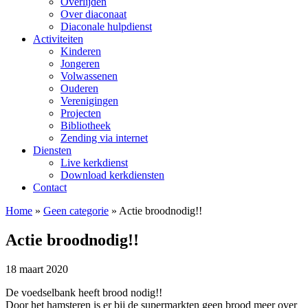
Overlijden
Over diaconaat
Diaconale hulpdienst
Activiteiten
Kinderen
Jongeren
Volwassenen
Ouderen
Verenigingen
Projecten
Bibliotheek
Zending via internet
Diensten
Live kerkdienst
Download kerkdiensten
Contact
Home
»
Geen categorie
»
Actie broodnodig!!
Actie broodnodig!!
18 maart 2020
De voedselbank heeft brood nodig!!
Door het hamsteren is er bij de supermarkten geen brood meer over