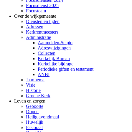
Focusdiensten 2024
Focusdienst 2025
Focusteam
Over de wijkgemeente
Diensten en tijden
Adressen
Kerkrentmeesters
Administratie
Aanmelden-Scipio
Adreswijzigingen
Collecten
Kerkelijk Bureau
Kerkelijke bijdrage
Periodieke giften en testament
ANBI
Jaarthema
Visie
Historie
Groene Kerk
Leven en zorgen
Geboorte
Dopen
Heilig avondmaal
Huwelijk
Pastoraat